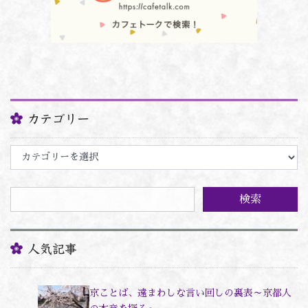
カテゴリー
カ
テ
ゴ
リ
ー
人気記事
京ことば、遠まわしな言い回しの裏表～京都人