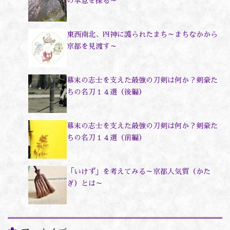
の本意を探る～
東西南北、四神に護られたまち～まちなかから
京都を見渡す～
幕末の志士を支えた最強の刀剣は何か？剣豪た
ちの名刀１４選（後編）
幕末の志士を支えた最強の刀剣は何か？剣豪た
ちの名刀１４選（前編）
「いけず」を考えてみる～京都人気質（かた
ぎ）とは～