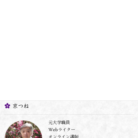
比叡山を借景に！正伝寺～
2021年1月29日
ちょっぴり、京豆知識
次の記事
東西南北、四神に護られたまち～
まちなかから京都を見渡す～
2021年2月7日
京つね
元大学職員
Webライター
オンライン講師