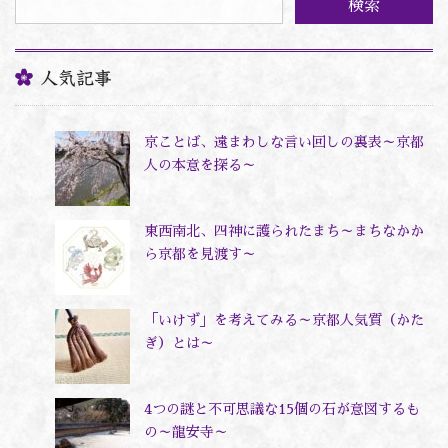
ー
人気記事
京ことば、遠まわしな言い回しの裏表～京都
人の本意を探る～
東西南北、四神に護られたまち～まちなかか
ら京都を見渡す～
「いけず」を考えてみる～京都人気質（かた
ぎ）とは～
4つの謎と不可思議な15個の石が意図するも
の～龍安寺～