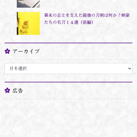
幕末の志士を支えた最強の刀剣は何か？剣豪
たちの名刀１４選（前編）
アーカイブ
ア
ー
カ
イ
ブ
広告