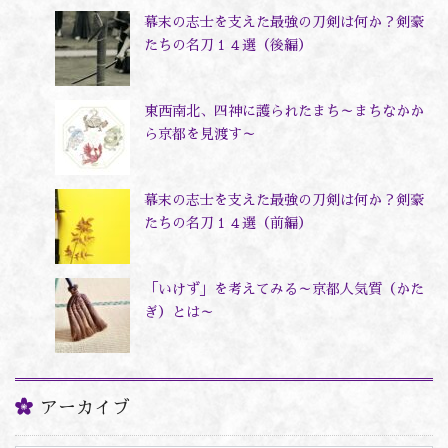
幕末の志士を支えた最強の刀剣は何か？剣豪
たちの名刀１４選（後編）
東西南北、四神に護られたまち～まちなかか
ら京都を見渡す～
幕末の志士を支えた最強の刀剣は何か？剣豪
たちの名刀１４選（前編）
「いけず」を考えてみる～京都人気質（かた
ぎ）とは～
アーカイブ
ア