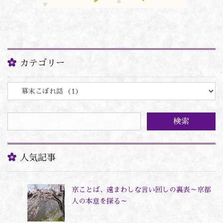
カテゴリー
カ
テ
ゴ
リ
ー
人気記事
京ことば、遠まわしな言い回しの裏表～京都
人の本意を探る～