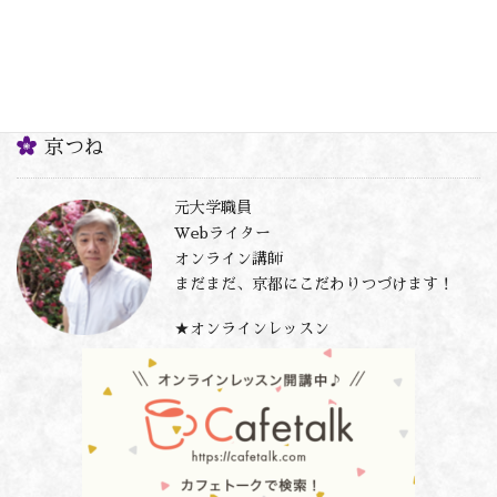
致命傷 1867年12月、徳川慶喜は薩摩藩らの宮中クーデターによ
って幕府廃絶を通達され、無念を呑んで京都・二条城から大阪城
へ下向しました。暫しはそこで交渉に努めた […]
京つね
元大学職員
Webライター
オンライン講師
まだまだ、京都にこだわりつづけます！
★オンラインレッスン