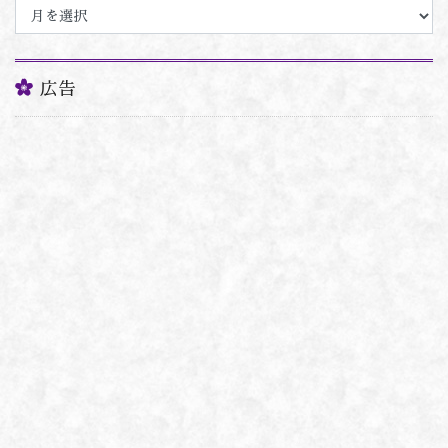
ー
カ
イ
ブ
広告