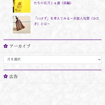
たちの名刀１４選（前編）
「いけず」を考えてみる～京都人気質（かた
ぎ）とは～
アーカイブ
ア
ー
カ
イ
ブ
広告