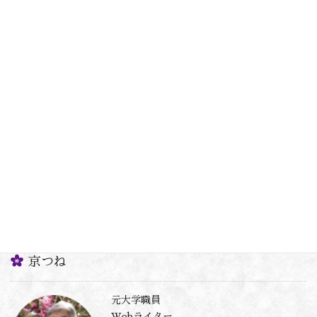
2020年5月14日
京都人とまちを探ってみる
再び「いけず」を考えてみる～京
都人気質（かたぎ）とは～
養老先生の「京都人との距離の取り方」、その通りです 以前、
「いけず」を考えてみるという内容を記しました。最後には、つ
づくと示し、養老孟司さんの「京都の壁」という書籍をご紹介し
ました。 私もこの本を読んでみて、「いけず」を […]
ペ
ペ
2
»
1
投
ー
ー
ジ
ジ
稿
京つね
の
ペ
元大学職員
ー
Webライター