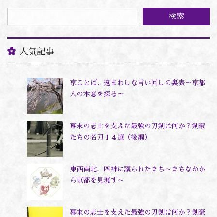
ゴ
リ
ー
人気記事
京ことば、遠まわしな言い回しの裏表～京都
人の本意を探る～
幕末の志士を支えた最強の刀剣は何か？剣豪
たちの名刀１４選（後編）
東西南北、四神に護られたまち～まちなかか
ら京都を見渡す～
幕末の志士を支えた最強の刀剣は何か？剣豪