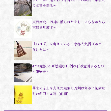
の本意を探る～
東西南北、四神に護られたまち～まちなかから
京都を見渡す～
「いけず」を考えてみる～京都人気質（かた
ぎ）とは～
4つの謎と不可思議な15個の石が意図するもの
～龍安寺～
幕末の志士を支えた最強の刀剣は何か？剣豪た
ちの名刀１４選（前編）