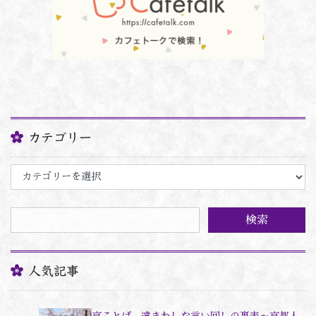
カテゴリー
カ
テ
ゴ
リ
ー
人気記事
京ことば、遠まわしな言い回しの裏表～京都人