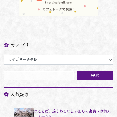
カテゴリー
カ
テ
ゴ
リ
ー
人気記事
京ことば、遠まわしな言い回しの裏表～京都人