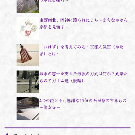
の本意を探る～
東西南北、四神に護られたまち～まちなかから
京都を見渡す～
「いけず」を考えてみる～京都人気質（かた
ぎ）とは～
幕末の志士を支えた最強の刀剣は何か？剣豪た
ちの名刀１４選（後編）
4つの謎と不可思議な15個の石が意図するもの
～龍安寺～