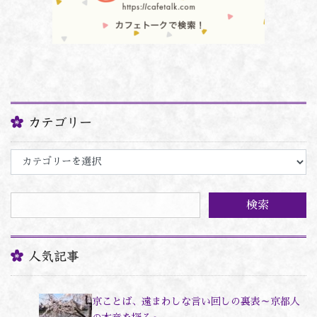
カテゴリー
カ
テ
ゴ
リ
ー
人気記事
京ことば、遠まわしな言い回しの裏表～京都人