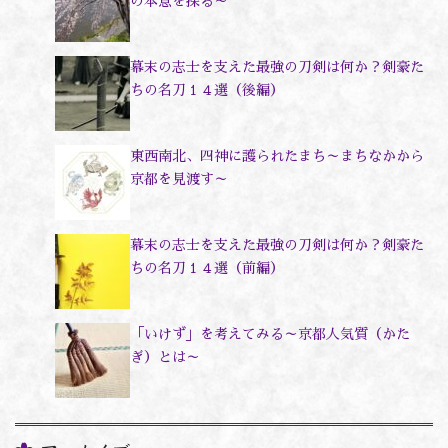
の本意を探る～
幕末の志士を支えた最強の刀剣は何か？剣豪た
ちの名刀１４選（後編）
東西南北、四神に護られたまち～まちなかから
京都を見渡す～
幕末の志士を支えた最強の刀剣は何か？剣豪た
ちの名刀１４選（前編）
「いけず」を考えてみる～京都人気質（かた
ぎ）とは～