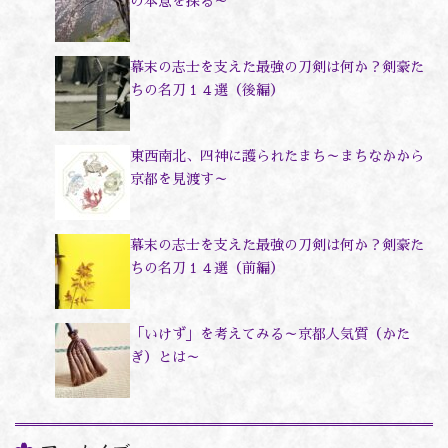
の本意を探る～
幕末の志士を支えた最強の刀剣は何か？剣豪た
ちの名刀１４選（後編）
東西南北、四神に護られたまち～まちなかから
京都を見渡す～
幕末の志士を支えた最強の刀剣は何か？剣豪た
ちの名刀１４選（前編）
「いけず」を考えてみる～京都人気質（かた
ぎ）とは～