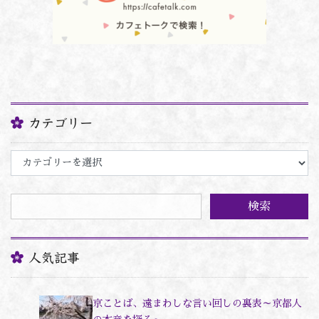
カテゴリー
カ
テ
ゴ
リ
ー
人気記事
京ことば、遠まわしな言い回しの裏表～京都人