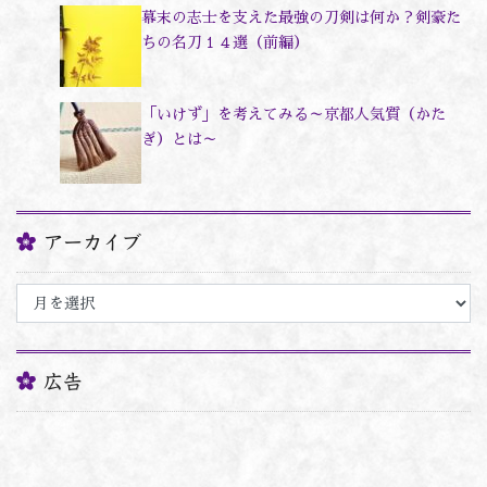
幕末の志士を支えた最強の刀剣は何か？剣豪た
ちの名刀１４選（前編）
「いけず」を考えてみる～京都人気質（かた
ぎ）とは～
アーカイブ
ア
ー
カ
イ
ブ
広告