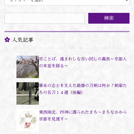
テ
ゴ
リ
ー
人気記事
京ことば、遠まわしな言い回しの裏表～京都人
の本意を探る～
幕末の志士を支えた最強の刀剣は何か？剣豪た
ちの名刀１４選（後編）
東西南北、四神に護られたまち～まちなかから
京都を見渡す～