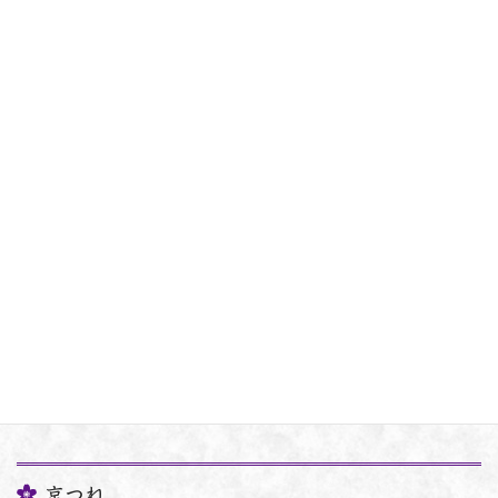
コ
ナ
ン
ビ
テ
ゲ
ン
ー
面接対策
ツ
シ
に
ョ
移
ン
HOME
新年度開講コース
面接対策
動
に
移
動
京つね