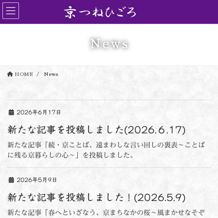
コ
ナ
ン
ビ
テ
ゲ
ン
ー
News
ツ
シ
に
ョ
移
ン
HOME
News
動
に
移
動
2026年6月17日
新たな記事を投稿しました(2026.６.17)
新たな記事「続・京ことば、遠まわしな言い回しの裏表～ことば
に残る京暮らしの心～」を投稿しました。
2026年5月9日
新たな記事を投稿しました！(2026.5.9)
新たな記事「春へといざなう、京まちなかの桜～風まかせなそぞ