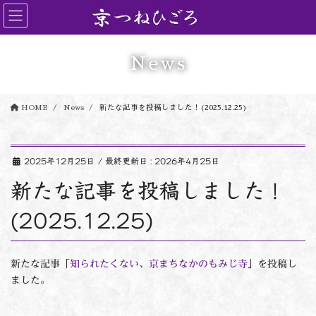
コ
ナ
ン
ビ
テ
ゲ
ン
ー
News
ツ
シ
に
ョ
移
ン
HOME
News
新たな記事を投稿しました！(2025.12.25)
動
に
移
動
2025年12月25日
/ 最終更新日 :
2026年4月25日
新たな記事を投稿しました！
(2025.12.25)
新たな記事「
知られたくない、京まちなかのもみじ寺
」を投稿し
ました。