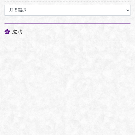
ア
ー
カ
イ
ブ
広告