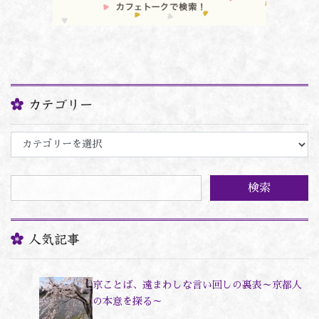
カテゴリー
カ
テ
ゴ
リ
ー
人気記事
京ことば、遠まわしな言い回しの裏表～京都人
の本意を探る～