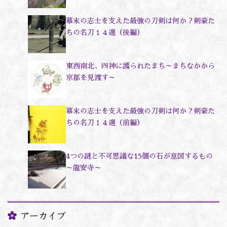
幕末の志士を支えた最強の刀剣は何か？剣豪た
ちの名刀１４選（後編）
東西南北、四神に護られたまち～まちなかから
京都を見渡す～
幕末の志士を支えた最強の刀剣は何か？剣豪た
ちの名刀１４選（前編）
4つの謎と不可思議な15個の石が意図するもの
～龍安寺～
アーカイブ