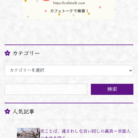
カテゴリー
カ
テ
ゴ
リ
ー
人気記事
京ことば、遠まわしな言い回しの裏表～京都人