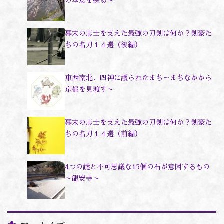
の本意を探る～
幕末の志士を支えた最強の刀剣は何か？剣豪た
ちの名刀１４選（後編）
東西南北、四神に護られたまち～まちなかから
京都を見渡す～
幕末の志士を支えた最強の刀剣は何か？剣豪た
ちの名刀１４選（前編）
4つの謎と不可思議な15個の石が意図するもの
～龍安寺～