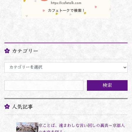
カテゴリー
カ
テ
ゴ
リ
ー
人気記事
京ことば、遠まわしな言い回しの裏表～京都人