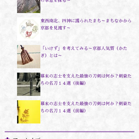
の本意を探る～
東西南北、四神に護られたまち～まちなかから
京都を見渡す～
「いけず」を考えてみる～京都人気質（かた
ぎ）とは～
幕末の志士を支えた最強の刀剣は何か？剣豪た
ちの名刀１４選（後編）
幕末の志士を支えた最強の刀剣は何か？剣豪た
ちの名刀１４選（前編）