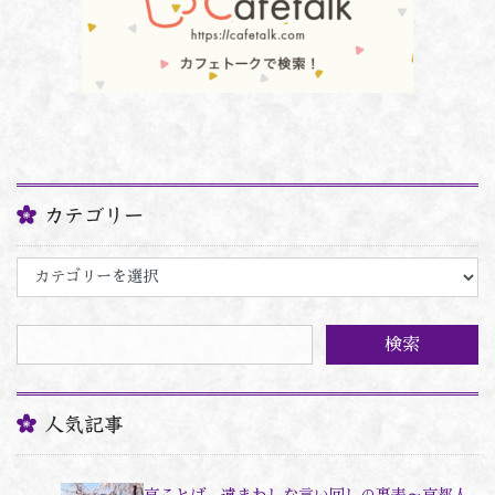
カテゴリー
カ
テ
ゴ
リ
ー
人気記事
京ことば、遠まわしな言い回しの裏表～京都人