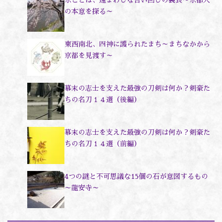
の本意を探る～
東西南北、四神に護られたまち～まちなかから
京都を見渡す～
幕末の志士を支えた最強の刀剣は何か？剣豪た
ちの名刀１４選（後編）
幕末の志士を支えた最強の刀剣は何か？剣豪た
ちの名刀１４選（前編）
4つの謎と不可思議な15個の石が意図するもの
～龍安寺～