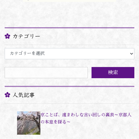
カテゴリー
カ
テ
ゴ
リ
ー
人気記事
京ことば、遠まわしな言い回しの裏表～京都人
の本意を探る～