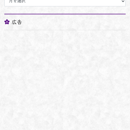
ー
カ
イ
ブ
広告