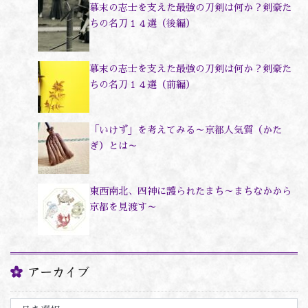
幕末の志士を支えた最強の刀剣は何か？剣豪た
ちの名刀１４選（後編）
幕末の志士を支えた最強の刀剣は何か？剣豪た
ちの名刀１４選（前編）
「いけず」を考えてみる～京都人気質（かた
ぎ）とは～
東西南北、四神に護られたまち～まちなかから
京都を見渡す～
アーカイブ
ア