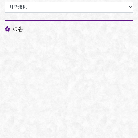
ア
ー
カ
イ
ブ
広告