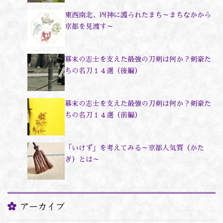
東西南北、四神に護られたまち～まちなかから
京都を見渡す～
幕末の志士を支えた最強の刀剣は何か？剣豪た
ちの名刀１４選（後編）
幕末の志士を支えた最強の刀剣は何か？剣豪た
ちの名刀１４選（前編）
「いけず」を考えてみる～京都人気質（かた
ぎ）とは～
アーカイブ