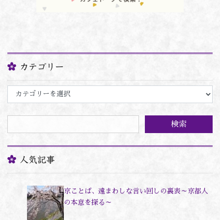
カテゴリー
カ
テ
ゴ
リ
ー
人気記事
京ことば、遠まわしな言い回しの裏表～京都人
の本意を探る～