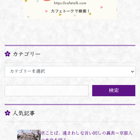
カテゴリー
カ
テ
ゴ
リ
ー
人気記事
京ことば、遠まわしな言い回しの裏表～京都人