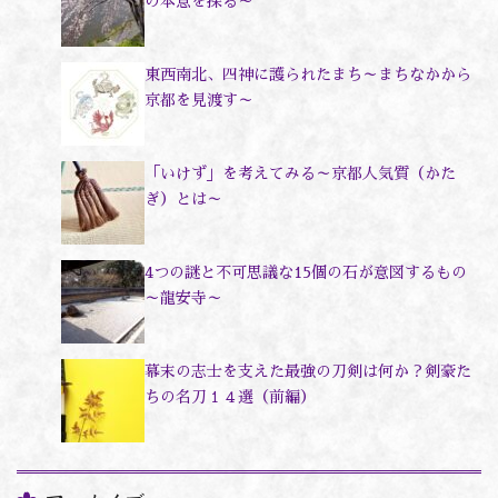
の本意を探る～
東西南北、四神に護られたまち～まちなかから
京都を見渡す～
「いけず」を考えてみる～京都人気質（かた
ぎ）とは～
4つの謎と不可思議な15個の石が意図するもの
～龍安寺～
幕末の志士を支えた最強の刀剣は何か？剣豪た
ちの名刀１４選（前編）