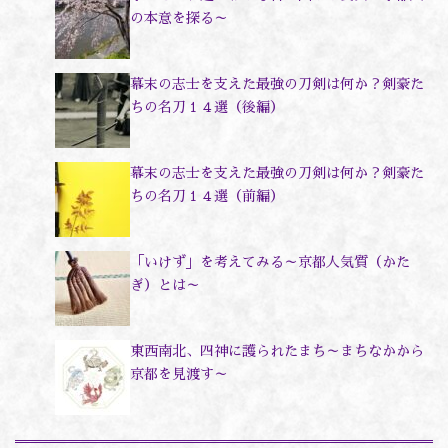
の本意を探る～
幕末の志士を支えた最強の刀剣は何か？剣豪た
ちの名刀１４選（後編）
幕末の志士を支えた最強の刀剣は何か？剣豪た
ちの名刀１４選（前編）
「いけず」を考えてみる～京都人気質（かた
ぎ）とは～
東西南北、四神に護られたまち～まちなかから
京都を見渡す～