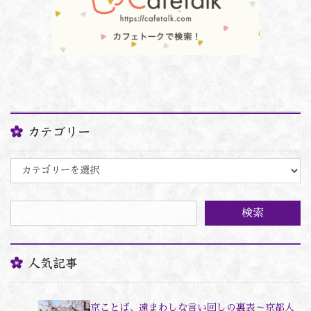
カテゴリー
カ
テ
ゴ
リ
ー
人気記事
京ことば、遠まわしな言い回しの裏表～京都人