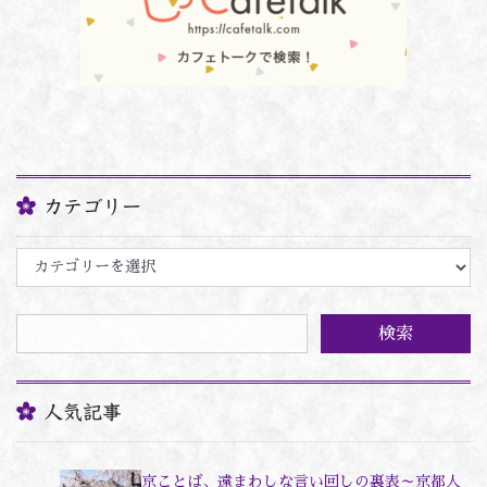
カテゴリー
カ
テ
ゴ
リ
ー
人気記事
京ことば、遠まわしな言い回しの裏表～京都人