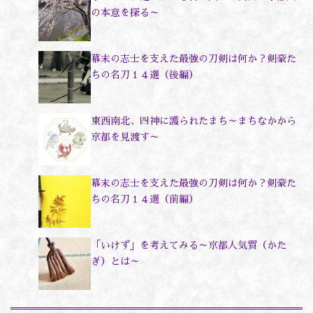
の本意を探る～
幕末の志士を支えた最強の刀剣は何か？剣豪た
ちの名刀１４選（後編）
東西南北、四神に護られたまち～まちなかから
京都を見渡す～
幕末の志士を支えた最強の刀剣は何か？剣豪た
ちの名刀１４選（前編）
「いけず」を考えてみる～京都人気質（かた
ぎ）とは～