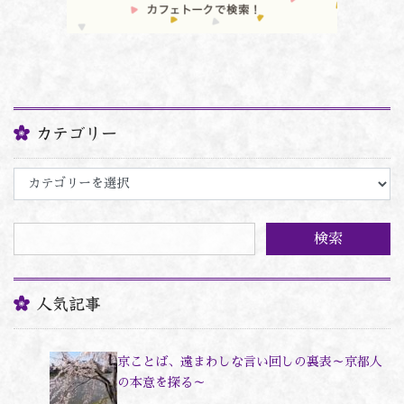
カテゴリー
カ
テ
ゴ
リ
ー
人気記事
京ことば、遠まわしな言い回しの裏表～京都人
の本意を探る～