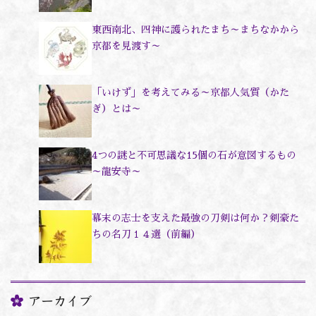
東西南北、四神に護られたまち～まちなかから
京都を見渡す～
「いけず」を考えてみる～京都人気質（かた
ぎ）とは～
4つの謎と不可思議な15個の石が意図するもの
～龍安寺～
幕末の志士を支えた最強の刀剣は何か？剣豪た
ちの名刀１４選（前編）
アーカイブ