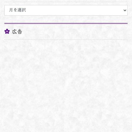
ア
ー
カ
イ
ブ
広告