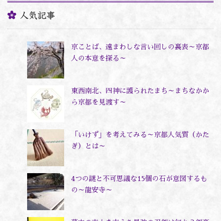
人気記事
京ことば、遠まわしな言い回しの裏表～京都
人の本意を探る～
東西南北、四神に護られたまち～まちなかか
ら京都を見渡す～
「いけず」を考えてみる～京都人気質（かた
ぎ）とは～
4つの謎と不可思議な15個の石が意図するも
の～龍安寺～