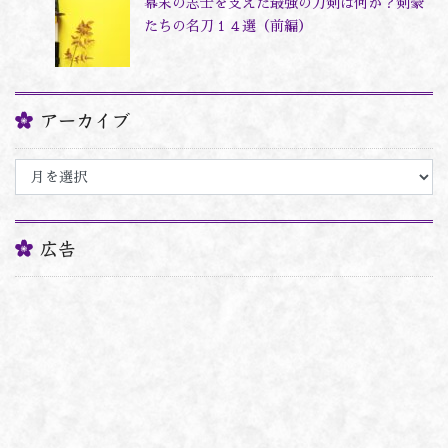
幕末の志士を支えた最強の刀剣は何か？剣豪
たちの名刀１４選（前編）
アーカイブ
ア
ー
カ
イ
ブ
広告