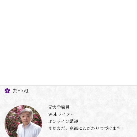
京都はどんなまち？～あらゆるラ
ンキングから客観視する～
2021年5月9日
オススメ京都本
次の記事
コロナの時代、西鶴を読もう～経
済小説の原点『日本永代蔵』
2021年5月18日
京つね
元大学職員
Webライター
オンライン講師
まだまだ、京都にこだわりつづけます！