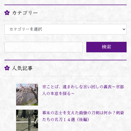
カテゴリー
カ
テ
ゴ
リ
ー
人気記事
京ことば、遠まわしな言い回しの裏表～京都
人の本意を探る～
幕末の志士を支えた最強の刀剣は何か？剣豪
たちの名刀１４選（後編）