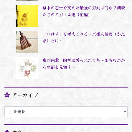
幕末の志士を支えた最強の刀剣は何か？剣豪
たちの名刀１４選（前編）
「いけず」を考えてみる～京都人気質（かた
ぎ）とは～
東西南北、四神に護られたまち～まちなかか
ら京都を見渡す～
アーカイブ
ア
ー
カ
イ
ブ