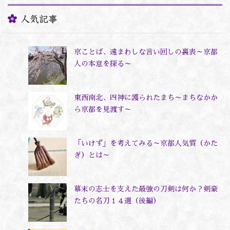
人気記事
京ことば、遠まわしな言い回しの裏表～京都
人の本意を探る～
東西南北、四神に護られたまち～まちなかか
ら京都を見渡す～
「いけず」を考えてみる～京都人気質（かた
ぎ）とは～
幕末の志士を支えた最強の刀剣は何か？剣豪
たちの名刀１４選（後編）