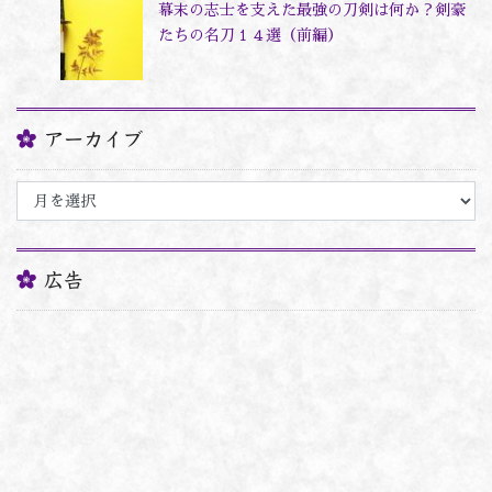
幕末の志士を支えた最強の刀剣は何か？剣豪
たちの名刀１４選（前編）
アーカイブ
ア
ー
カ
イ
ブ
広告