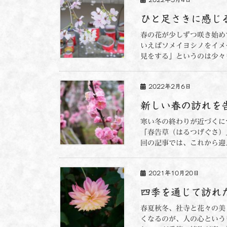
ひと足さきに感じ
春の花が少しずつ咲き始め
いえばソメイヨシノをイメ
見をする」というのは少々も
2022年2月6日
新しい春の訪れを
寒い冬の終わりが近づくに
「春告草（はるつげぐさ）
回の記事では、これから迎え
2021年10月20日
四季を通じて訪れ
春夏秋冬、社寺と花々の美
くなるのが、人の心という