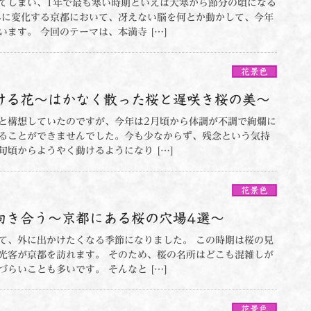
てしまい、1年で最も寒い時期といえば大寒から節分の頃になる
みに変化する京都において、冴えない脳を何とか動かして、今年
ます。 今回のテーマは、本満寺 […]
花景色
ける花～はかなく散った桜と遅咲き桜の美～
と構想していたのですが、今年は2月頃から体調が不調で絢爛に
ることができませんでした。今も少なからず、残念という気持
旬頃からようやく動けるようになり […]
花景色
向き合う～京都にある桜の穴場4選～
て、外に出かけたくなる季節になりました。 この時期は桜の見
光客が京都を訪れます。 そのため、桜の名所はどこも混雑しが
らいことも多いです。 そんなと […]
花景色