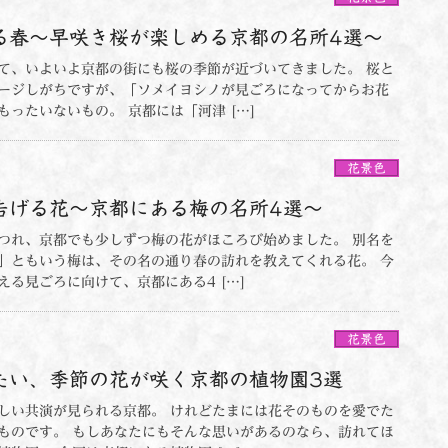
る春～早咲き桜が楽しめる京都の名所4選～
て、いよいよ京都の街にも桜の季節が近づいてきました。 桜と
ージしがちですが、「ソメイヨシノが見ごろになってからお花
ったいないもの。 京都には「河津 […]
花景色
告げる花～京都にある梅の名所4選～
つれ、京都でも少しずつ梅の花がほころび始めました。 別名を
」ともいう梅は、その名の通り春の訪れを教えてくれる花。 今
る見ごろに向けて、京都にある4 […]
花景色
たい、季節の花が咲く京都の植物園3選
しい共演が見られる京都。 けれどたまには花そのものを愛でた
ものです。 もしあなたにもそんな思いがあるのなら、訪れてほ