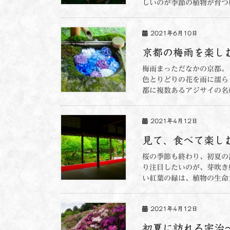
しいのが季節の植物が育つ植
2021年6月10日
京都の梅雨を楽し
梅雨まっただなかの京都。
色とりどりの花を雨に濡ら
都に複数あるアジサイの名所
2021年4月12日
見て、食べて楽し
桜の季節も終わり、初夏の
り注目したいのが、芽吹き
い紅葉の緑は、植物の生命力
2021年4月12日
初夏に訪れる宇治