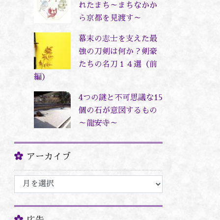
れたまち～まちなかか
ら京都を見渡す～
幕末の志士を支えた最
強の刀剣は何か？剣豪
たちの名刀１４選（前
編）
4つの謎と不可思議な15
個の石が意図するもの
～龍安寺～
アーカイブ
ア
ー
カ
イ
広告