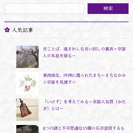
ゴ
リ
ー
人気記事
京ことば、遠まわしな言い回しの裏表～京都
人の本意を探る～
東西南北、四神に護られたまち～まちなかか
ら京都を見渡す～
「いけず」を考えてみる～京都人気質（かた
ぎ）とは～
4つの謎と不可思議な15個の石が意図するも