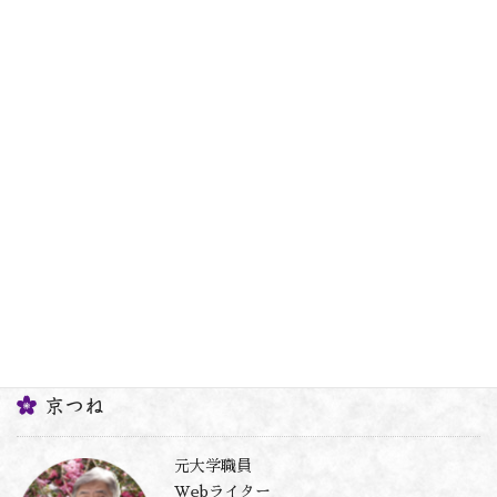
神社・仏閣
前の記事
禅寺・枯山水の庭が見たいと切望
する時にオススメ～龍源院～
2020年12月4日
神社・仏閣
次の記事
京都にも東照宮がある？家康と崇
伝、由縁の寺院～金地院～
2020年12月8日
京つね
元大学職員
Webライター