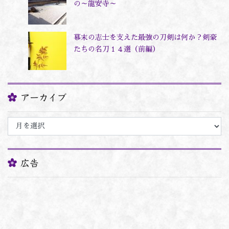
の～龍安寺～
幕末の志士を支えた最強の刀剣は何か？剣豪
たちの名刀１４選（前編）
アーカイブ
ア
ー
カ
イ
ブ
広告